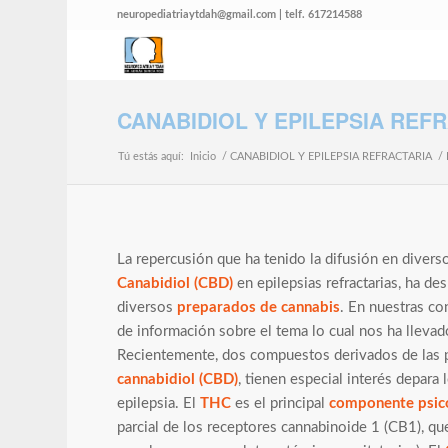
neuropediatriaytdah@gmail.com | telf. 617214588
CANABIDIOL Y EPILEPSIA REF
Tú estás aquí:
Inicio
/
CANABIDIOL Y EPILEPSIA REFRACTARIA
/
La repercusión que ha tenido la difusión en divers
Canabidiol (CBD)
en epilepsias refractarias, ha des
diversos
preparados de cannabis
. En nuestras co
de información sobre el tema lo cual nos ha llevado
Recientemente, dos compuestos derivados de las p
cannabidiol (CBD)
, tienen especial interés depara 
epilepsia. El
THC
es el principal
componente psic
parcial de los receptores cannabinoide 1 (CB1), qu