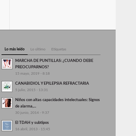
Lo más leído
Lo último
Etiquetas
MARCHA DE PUNTILLAS: ¿CUANDO DEBE
PREOCUPARNOS?
15 mayo, 2019 - 8:18
CANABIDIOL Y EPILEPSIA REFRACTARIA
5 julio, 2015 - 13:31
Niños con altas capacidades intelectuales: Signos
de alarma,...
30 junio, 2014 - 9:37
El TDAH y subtipos
16 abril, 2013 - 15:45