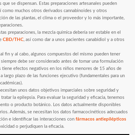
os que se dispensan. Estas preparaciones artesanales pueden
sí como muchos otros derivados cannabinoides y otros
ón de las plantas, el clima o el proveedor y lo más importante,
eparaciones.
stas preparaciones, la mezcla química debería ser estable en el
de
CBD/THC
, así como dar a unos pacientes canabidiol y a otros
 al fin y al cabo, algunos compuestos del mismo pueden tener
y siempre debe ser considerado antes de tomar una formulación
is tiene efectos negativos en los niños menores de 15 años de
 a largo plazo de las funciones ejecutivo (fundamentales para un
académicas).
necesitan unos datos objetivos imparciales sobre seguridad y
ratar la epilepsia. Para evaluar la seguridad y eficacia, tenemos
amento o producto botánico. Los datos actualmente disponibles
erios. Además, se necesitan los datos farmacocinéticos adecuados
ón e identificar las interacciones con
fármacos antiepilépticos
cidad o perjudiquen la eficacia.