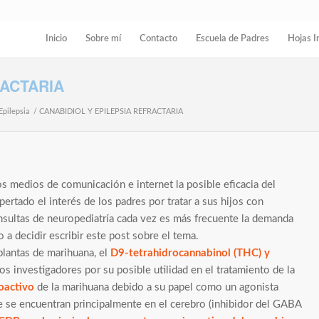
Inicio
Sobre mí
Contacto
Escuela de Padres
Hojas I
RACTARIA
Epilepsia
/
CANABIDIOL Y EPILEPSIA REFRACTARIA
os medios de comunicación e internet la posible eficacia del
pertado el interés de los padres por tratar a sus hijos con
nsultas de neuropediatría cada vez es más frecuente la demanda
 a decidir escribir este post sobre el tema.
lantas de marihuana, el
D9-tetrahidrocannabinol (THC) y
los investigadores por su posible utilidad en el tratamiento de la
oactivo
de la marihuana debido a su papel como un agonista
e se encuentran principalmente en el cerebro (inhibidor del GABA