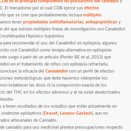
CDB es el principal componente no psicoactivo del cannabis
y
B1. El mecanismo por el cual CDB ejerce sus
efectos
ierto que se cree que probablemente incluya
múltiples
parece tener
propiedades antiinflamatorias, antiapoptóticas
y
de ahí que existan múltiples lineas de investigación con Canabidiol
Encefalopatía Hipóxico Isquémica.
ca para recomendar el uso del Canabidiol en epilepsia, algunos
cido con Canabidiol como terapia alternativa en epilepsias
ente surge a parir de un artículo (Porter BE et al, 2013) que
diol en el tratamiento de niños con epilepsia refractaria,
 concluye la eficacia del
Cannabidiol
con un perfil de efectos
aciones metodológicas que debe hacernos interpretar los
ron establecer las dosis ni la composición exacta de los
acto del THC en los efectos adversos y al no estar aleatorizados
placebo.
 a tener resultados de los estudios que están actualmente en
s síndrome epilépticos (
Dravet, Lennox-Gastaut
), aun no
ados artesanales de Cannabis.
r de cannabis para uso medicinal plantea preocupaciones respecto