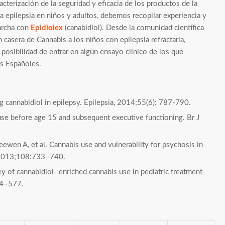
terización de la seguridad y eficacia de los productos de la
la epilepsia en niños y adultos, debemos recopilar experiencia y
archa con
Epidiolex
(canabidiol). Desde la comunidad científica
casera de Cannabis a los niños con epilepsia refractaria,
 posibilidad de entrar en algún ensayo clínico de los que
es Españoles.
ng cannabidiol in epilepsy. Epilepsia, 2014;55(6): 787-790.
 use before age 15 and subsequent executive functioning. Br J
ewen A, et al. Cannabis use and vulnerability for psychosis in
n 2013;108:733–740.
y of cannabidiol- enriched cannabis use in pediatric treatment-
74–577.