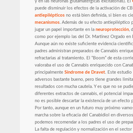
y en las neuronas glutamatérgicas excitatorias). El
puede disminuir los efectos de la activación de C
antiepilépticos
no está bien definida, si bien es c
mecanismos
. Además de su efecto antiepiléptico 
jugar un papel importante en la
neuroprotección
, 
como por ejemplo las del Dr. Martinez Orgado en 
Aunque aún no existe suficiente evidencia científi
padres administran preparados de Cannabis enrique
refractarias al tratamiento. El “Boom” de esta corri
valoraba el uso de Cannabis enriquecido con Canabi
principalmente
Síndrome de Dravet
. Este estudio
adversos bastante bueno, pero tiene grandes limit
resultados con mucha cautela. Y es que no se pudie
diferentes extractos de cannabis, el potencial imp
no es posible descartar la existencia de un efecto 
Por tanto, aunque en un futuro muy próximo vamos
marcha sobre la eficacia del Canabidiol en diverso
podemos recomendar a los padres el uso de prepar
La falta de regulación y normalización en el secto