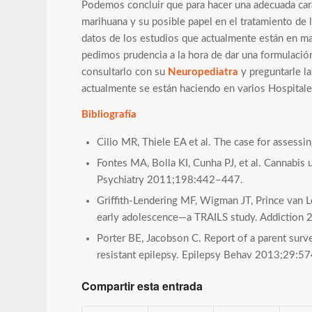
Podemos concluir que para hacer una adecuada carac
marihuana y su posible papel en el tratamiento de 
datos de los estudios que actualmente están en m
pedimos prudencia a la hora de dar una formulación 
consultarlo con su
Neuropediatra
y preguntarle la
actualmente se están haciendo en varios Hospital
Bibliografía
Cilio MR, Thiele EA et al. The case for assessi
Fontes MA, Bolla KI, Cunha PJ, et al. Cannabis
Psychiatry 2011;198:442–447.
Griffith-Lendering MF, Wigman JT, Prince van Le
early adolescence—a TRAILS study. Addictio
Porter BE, Jacobson C. Report of a parent surve
resistant epilepsy. Epilepsy Behav 2013;29:5
Compartir esta entrada