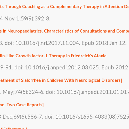
nts Through Coaching as a Complementary Therapy in Attention De
4 Nov 1;59(9):392-8.
e in Neuropaediatrics. Characteristics of Consultations and Compa
. doi: 10.1016/j.nrl.2017.11.004. Epub 2018 Jan 12.
-Like Growth factor-1 Therapy in Friedreich’s Ataxia
289-91. doi: 10.1016/j.anpedi.2012.03.025. Epub 201
reatment of Sialorrhea in Children With Neurological Disorders]
11 May;74(5):324-6. doi: 10.1016/j.anpedi.2011.01.01
me. Two Case Reports]
08 Dec;69(6):586-7. doi: 10.1016/s1695-4033(08)7525