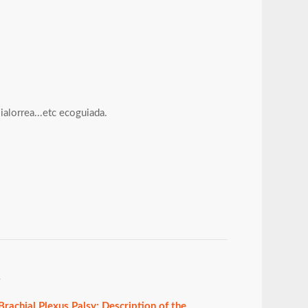
sialorrea...etc ecoguiada.
.
rachial Plexus Palsy: Description of the