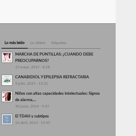
Lo más leído
Lo último
Etiquetas
MARCHA DE PUNTILLAS: ¿CUANDO DEBE
PREOCUPARNOS?
15 mayo, 2019 - 8:18
CANABIDIOL Y EPILEPSIA REFRACTARIA
5 julio, 2015 - 13:31
Niños con altas capacidades intelectuales: Signos
de alarma,...
30 junio, 2014 - 9:37
El TDAH y subtipos
16 abril, 2013 - 15:45