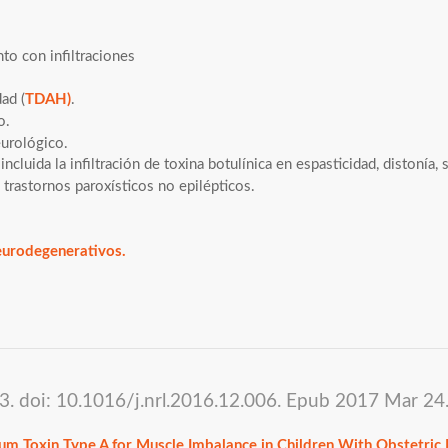
nto con infiltraciones
ad (
TDAH)
.
o.
urológico.
 incluida la infiltración de toxina botulínica en espasticidad, distonía, 
 trastornos paroxísticos no epilépticos.
eurodegenerativos.
. doi: 10.1016/j.nrl.2016.12.006. Epub 2017 Mar 24
num Toxin Type A for Muscle Imbalance in Children With Obstetric B