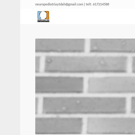
neuropediatriaytdah@gmail.com | telf. 617214588