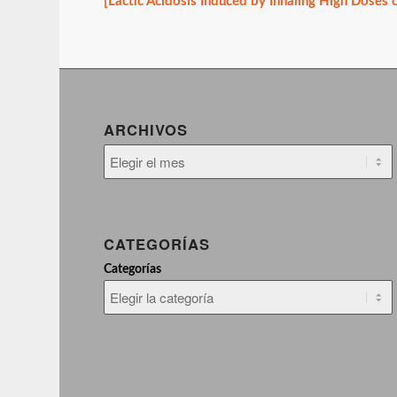
[Lactic Acidosis Induced by Inhaling High Doses 
ARCHIVOS
CATEGORÍAS
Categorías