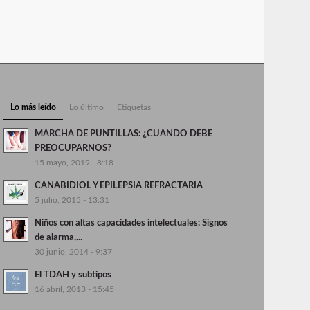
Lo más leído
Lo último
Etiquetas
MARCHA DE PUNTILLAS: ¿CUANDO DEBE
PREOCUPARNOS?
15 mayo, 2019 - 8:18
CANABIDIOL Y EPILEPSIA REFRACTARIA
5 julio, 2015 - 13:31
Niños con altas capacidades intelectuales: Signos
de alarma,...
30 junio, 2014 - 9:37
El TDAH y subtipos
16 abril, 2013 - 15:45