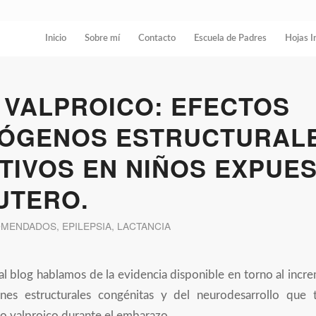
Inicio
Sobre mí
Contacto
Escuela de Padres
Hojas I
 VALPROICO: EFECTOS
ÓGENOS ESTRUCTURALE
TIVOS EN NIÑOS EXPUE
UTERO.
OMENDADOS
,
EPILEPSIA
,
LACTANCIA
al blog hablamos de la evidencia disponible en torno al incr
nes estructurales congénitas y del neurodesarrollo que t
o valproico durante el embarazo.