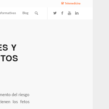
Telemedicina
nformativas
Blog
S Y
STOS
emento del riesgo
ienen los fetos