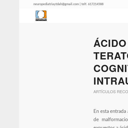
neuropediatriaytdah@gmail.com | telf. 617214588
ÁCIDO
TERAT
COGNI
INTRA
ARTÍCULOS REC
En esta entrada 
de malformacio
expuestos a ácid