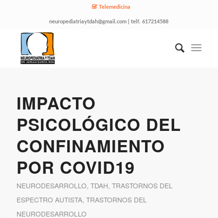
Telemedicina
neuropediatriaytdah@gmail.com | telf. 617214588
IMPACTO
PSICOLÓGICO DEL
CONFINAMIENTO
POR COVID19
NEURODESARROLLO
,
TDAH
,
TRASTORNOS DEL
ESPECTRO AUTISTA
,
TRASTORNOS DEL
NEURODESARROLLO