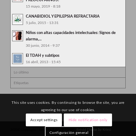
15 mayo, 2019 - 8:18
CANABIDIOL Y EPILEPSIA REFRACTARIA
5 julio, 2015 - 13:31
Niños con altas capacidades intelectuales: Signos de
alarma,...
30 junio, 2014 - 9:37
El TDAH y subtipos
16 abril, 2013 - 15:45
Lo último
Etiquetas
This site uses cookies. By continuing to browse the site, you are
agreeing to our use of cookies.
Accept settings
Hide notification only
2020© Copyright - Neuropediatría y TDAH -
Enfold Theme by Kriesi
Configuración general