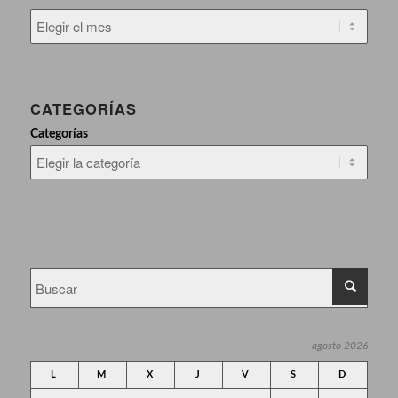
CATEGORÍAS
Categorías
agosto 2026
L
M
X
J
V
S
D