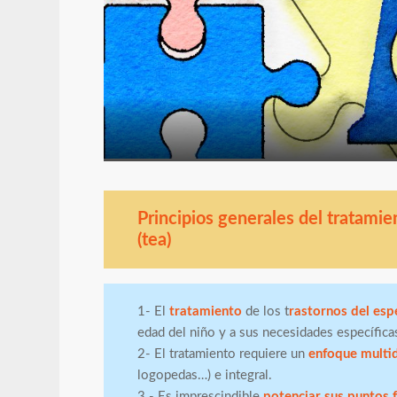
Principios generales del tratamie
(tea)
1- El
tratamiento
de los t
rastornos del espe
edad del niño y a sus necesidades específica
2- El tratamiento requiere un
enfoque multid
logopedas…) e integral.
3.- Es imprescindible
potenciar sus puntos 