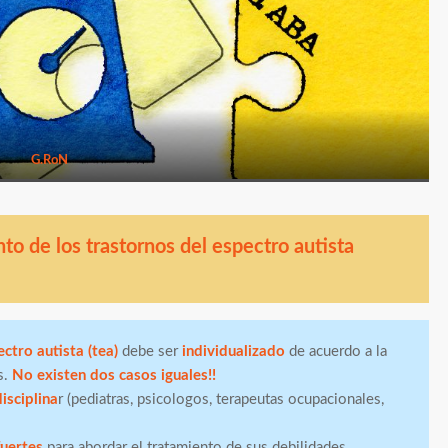
G.RoN
nto de los trastornos del espectro autista
ctro autista (tea)
debe ser
individualizado
de acuerdo a la
s.
No existen dos casos iguales!!
isciplina
r (pediatras, psicologos, terapeutas ocupacionales,
fuertes
para abordar el tratamiento de sus debilidades.