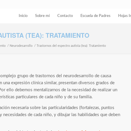
Inicio
Sobre mí
Contacto
Escuela de Padres
Hojas I
UTISTA (TEA): TRATAMIENTO
iento
/
Neurodesarrollo
/
Trastornos del espectro autista (tea): Tratamiento
complejo grupo de trastornos del neurodesarrollo de causa
n una expresión clínica similar, presentan diversos grados de
Por ello debemos mentalizarnos de la necesidad de realizar un
rísticas particulares de cada niño y de su familia.
ción necesaria sobre las particularidades (fortalezas, puntos
y necesidades de cada niño, y dibujar las habilidades que deben