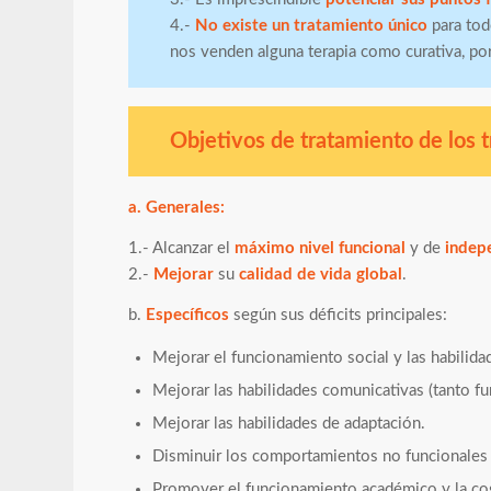
4.-
No existe un tratamiento único
para to
nos venden alguna terapia como curativa, po
Objetivos de tratamiento de los tr
a. Generales:
1.- Alcanzar el
máximo nivel funcional
y de
indep
2.-
Mejorar
su
calidad de vida global
.
b.
Específicos
según sus déficits principales:
Mejorar el funcionamiento social y las habilida
Mejorar las habilidades comunicativas (tanto 
Mejorar las habilidades de adaptación.
Disminuir los comportamientos no funcionales 
Promover el funcionamiento académico y la co