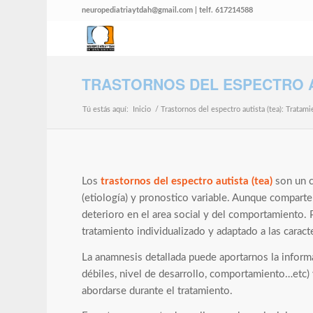
neuropediatriaytdah@gmail.com | telf. 617214588
TRASTORNOS DEL ESPECTRO A
Tú estás aquí:
Inicio
/
Trastornos del espectro autista (tea): Tratam
Los
trastornos del espectro autista (tea)
son un 
(etiología) y pronostico variable. Aunque comparte
deterioro en el area social y del comportamiento. 
tratamiento individualizado y adaptado a las caracte
La anamnesis detallada puede aportarnos la informa
débiles, nivel de desarrollo, comportamiento…etc) 
abordarse durante el tratamiento.