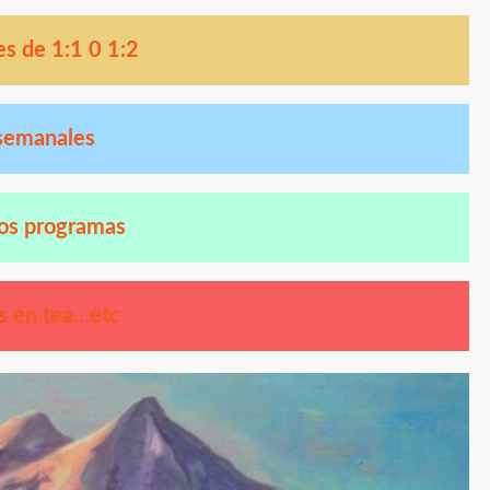
es de 1:1 0 1:2
 semanales
los programas
s en tea…etc