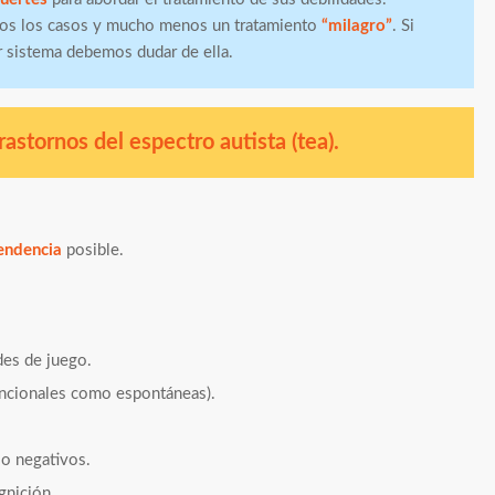
dos los casos y mucho menos un tratamiento
“milagro”
. Si
r sistema debemos dudar de ella.
astornos del espectro autista (tea).
endencia
posible.
des de juego.
funcionales como espontáneas).
o negativos.
gnición.