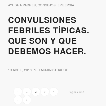
AYUDA A PADRES
,
CONSEJOS
,
EPILEPSIA
CONVULSIONES
FEBRILES TÍPICAS.
QUE SON Y QUE
DEBEMOS HACER.
19 ABRIL, 2018
POR
ADMINISTRADOR
‹
1
2
3
4
Página 2 de 6
›
»