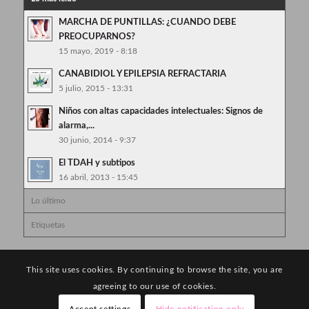
MARCHA DE PUNTILLAS: ¿CUANDO DEBE
PREOCUPARNOS?
15 mayo, 2019 - 8:18
CANABIDIOL Y EPILEPSIA REFRACTARIA
5 julio, 2015 - 13:31
Niños con altas capacidades intelectuales: Signos de
alarma,...
30 junio, 2014 - 9:37
El TDAH y subtipos
16 abril, 2013 - 15:45
Lo último
Etiquetas
This site uses cookies. By continuing to browse the site, you are
agreeing to our use of cookies.
Accept settings
Hide notification only